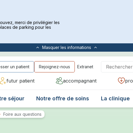
pouvez, merci de privilégier les
laces de parking pour les
Masquer
les informations
sser un patient
Rejoignez-nous
Extranet
futur patient
accompagnant
pro
tre séjour
Notre offre de soins
La clinique
Foire aux questions