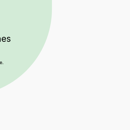
nes
e.