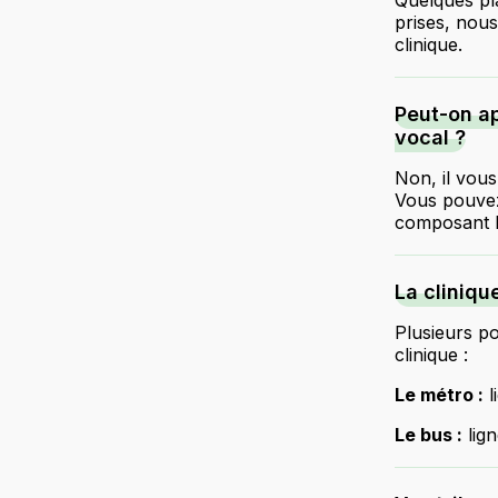
Quelques pla
prises, nou
clinique.
Peut-on ap
vocal ?
Non, il vous
Vous pouvez
composant l
La cliniqu
Plusieurs po
clinique :
Le métro :
l
Le bus :
lig