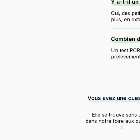
Y a-t-il u
Oui, des pet
plus, en ext
Combien de
Un test PCR 
prélèvement
Vous avez une ques
Elle se trouve sans 
dans notre foire aux q
!