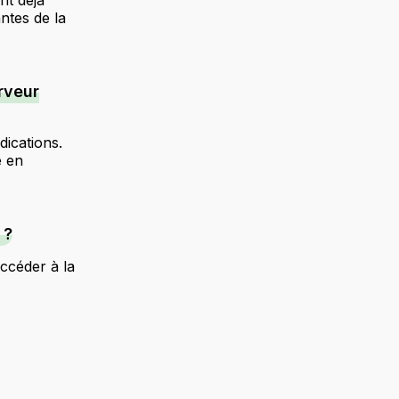
nt déjà
ntes de la
rveur
dications.
e en
 ?
ccéder à la