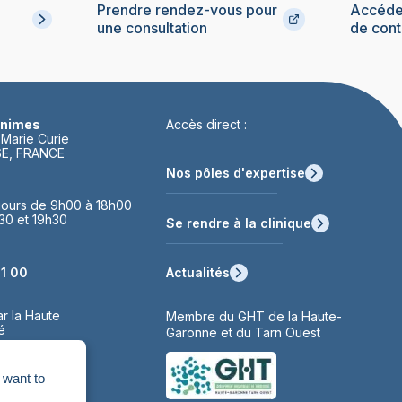
Prendre rendez-vous pour
Accéder
une consultation
de cont
inimes
Accès direct :
 Marie Curie
E, FRANCE
Nos pôles d'expertise
s jours de 9h00 à 18h00
h30 et 19h30
Se rendre à la clinique
Actualités
1 00
ar la Haute
Membre du GHT de la Haute-
é
Garonne et du Tarn Ouest
 want to